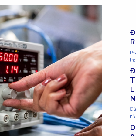
Đ
Ph
tr
Đ
Đá
nă