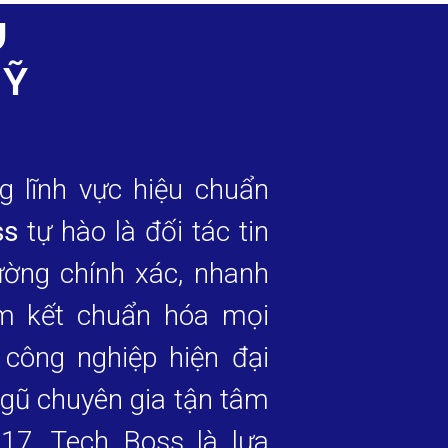
U
KỸ
g lĩnh vực hiệu chuẩn
ss
tự hào là đối tác tin
ường chính xác, nhanh
am kết chuẩn hóa mọi
công nghiệp hiện đại
ngũ chuyên gia tận tâm
17, Tech Boss là lựa