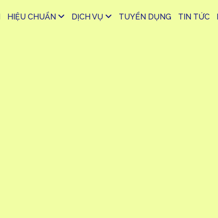
M
HIỆU CHUẨN
DỊCH VỤ
TUYỂN DỤNG
TIN TỨC