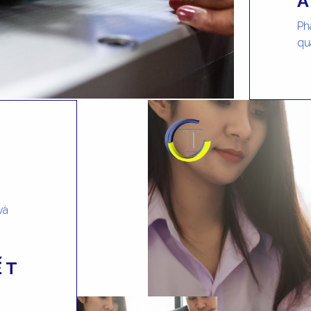
Ph
qu
và
ẾT
N