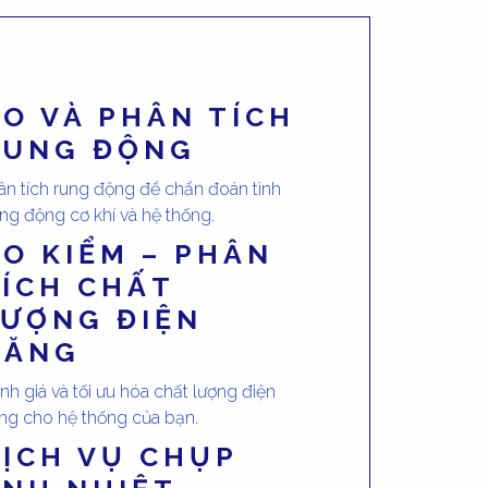
O VÀ PHÂN TÍCH
RUNG ĐỘNG
ân tích rung động để chẩn đoán tình
ạng động cơ khí và hệ thống.
O KIỂM – PHÂN
TÍCH CHẤT
LƯỢNG ĐIỆN
NĂNG
nh giá và tối ưu hóa chất lượng điện
ng cho hệ thống của bạn.
DỊCH VỤ CHỤP