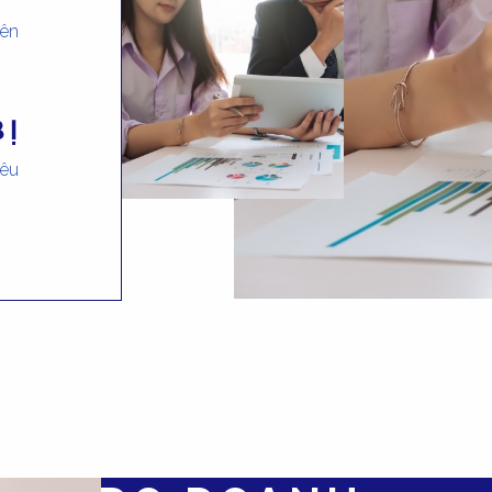
iên
BỊ
iêu