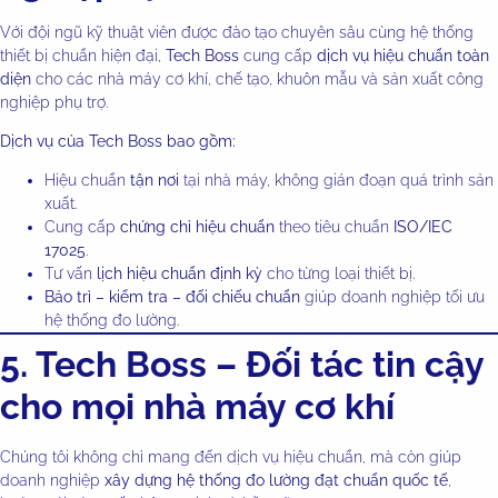
Với đội ngũ kỹ thuật viên được đào tạo chuyên sâu cùng hệ thống
thiết bị chuẩn hiện đại,
Tech Boss
cung cấp
dịch vụ hiệu chuẩn toàn
diện
cho các nhà máy cơ khí, chế tạo, khuôn mẫu và sản xuất công
nghiệp phụ trợ.
Dịch vụ của Tech Boss bao gồm:
Hiệu chuẩn
tận nơi
tại nhà máy, không gián đoạn quá trình sản
xuất.
Cung cấp
chứng chỉ hiệu chuẩn
theo tiêu chuẩn
ISO/IEC
17025
.
Tư vấn
lịch hiệu chuẩn định kỳ
cho từng loại thiết bị.
Bảo trì – kiểm tra – đối chiếu chuẩn
giúp doanh nghiệp tối ưu
hệ thống đo lường.
5. Tech Boss – Đối tác tin cậy
cho mọi nhà máy cơ khí
Chúng tôi không chỉ mang đến dịch vụ hiệu chuẩn, mà còn giúp
doanh nghiệp
xây dựng hệ thống đo lường đạt chuẩn quốc tế
,