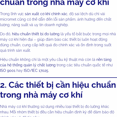
chuẩn trong nhà máy cơ khí
Trong lĩnh vực
sản xuất cơ khí chính xác
, độ sai lệch dù chỉ vài
micromet cũng có thể dẫn đến lỗi sản phẩm, ảnh hưởng đến chất
lượng, năng suất và uy tín doanh nghiệp.
Do đó,
hiệu chuẩn thiết bị đo lường
là yếu tố bắt buộc trong mọi nhà
máy cơ khí hiện đại – giúp đảm bảo các thiết bị luôn hoạt động
đúng chuẩn, cung cấp kết quả đo chính xác và ổn định trong suốt
quá trình sản xuất.
Hiệu chuẩn không chỉ là một yêu cầu kỹ thuật mà còn là
nền tảng
của hệ thống quản lý chất lượng
trong các tiêu chuẩn quốc tế như
ISO 9001
hay
ISO/IEC 17025
.
2. Các thiết bị cần hiệu chuẩn
trong nhà máy cơ khí
Nhà máy cơ khí thường sử dụng nhiều loại thiết bị đo lường khác
nhau. Mỗi nhóm thiết bị đều cần hiệu chuẩn định kỳ để đảm bảo độ