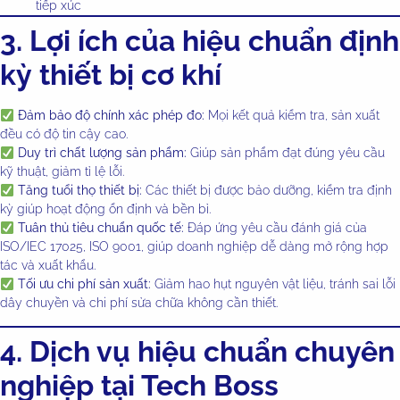
tiếp xúc
3. Lợi ích của hiệu chuẩn định
kỳ thiết bị cơ khí
Đảm bảo độ chính xác phép đo:
Mọi kết quả kiểm tra, sản xuất
đều có độ tin cậy cao.
Duy trì chất lượng sản phẩm:
Giúp sản phẩm đạt đúng yêu cầu
kỹ thuật, giảm tỉ lệ lỗi.
Tăng tuổi thọ thiết bị:
Các thiết bị được bảo dưỡng, kiểm tra định
kỳ giúp hoạt động ổn định và bền bỉ.
Tuân thủ tiêu chuẩn quốc tế:
Đáp ứng yêu cầu đánh giá của
ISO/IEC 17025, ISO 9001, giúp doanh nghiệp dễ dàng mở rộng hợp
tác và xuất khẩu.
Tối ưu chi phí sản xuất:
Giảm hao hụt nguyên vật liệu, tránh sai lỗi
dây chuyền và chi phí sửa chữa không cần thiết.
4. Dịch vụ hiệu chuẩn chuyên
nghiệp tại Tech Boss