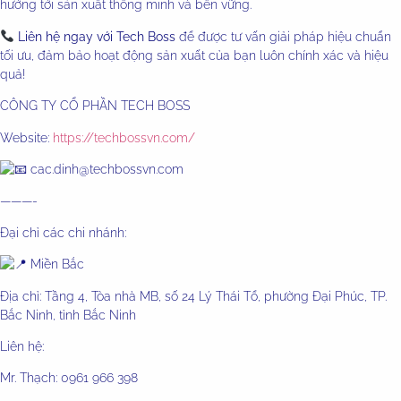
hướng tới sản xuất thông minh và bền vững.
Liên hệ ngay với Tech Boss
để được tư vấn giải pháp hiệu chuẩn
tối ưu, đảm bảo hoạt động sản xuất của bạn luôn chính xác và hiệu
quả!
CÔNG TY CỔ PHẦN TECH BOSS
Website:
https://techbossvn.com/
cac.dinh@techbossvn.com
———-
Đại chỉ các chi nhánh:
Miền Bắc
Địa chỉ: Tầng 4, Tòa nhà MB, số 24 Lý Thái Tổ, phường Đại Phúc, TP.
Bắc Ninh, tỉnh Bắc Ninh
Liên hệ:
Mr. Thạch: 0961 966 398