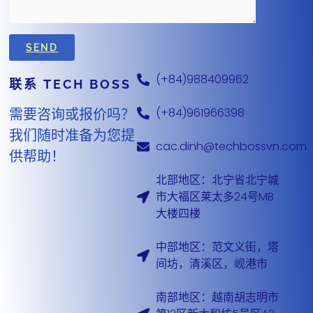
(+84)988409962
联系 TECH BOSS
需要咨询或报价吗？
(+84)961966398
我们随时准备为您提
cac.dinh@techbossvn.com
供帮助！
北部地区：北宁省北宁城
市大福区莱太多24号MB
大楼四楼
中部地区：范文义街，塔
间坊，清溪区，岘港市
南部地区：越南胡志明市