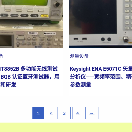
备
测量设备
MT8852B 多功能无线测试
Keysight ENA E5071C 
– BQB 认证蓝牙测试器，用
分析仪——宽频率范围、精确
造和研发
参数测量
1
2
3
4
→