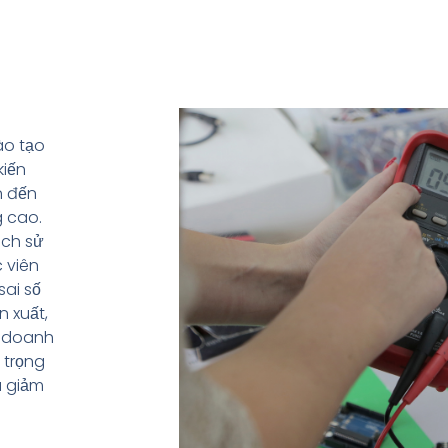
ào tạo
kiến
n đến
g cao.
ách sử
 viên
sai số
n xuất,
g doanh
 trọng
à giảm