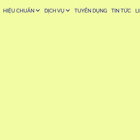
HIỆU CHUẨN
DỊCH VỤ
TUYỂN DỤNG
TIN TỨC
L