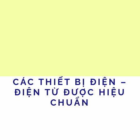
Hiệu chuẩn các thiết bị điện, đo điện và điện từ trường là yêu cầu bắt
buộc trong các ngành công nghiệp hiện đại. Việc này không chỉ
đảm bảo độ chính xác của phép đo, mà còn giúp ngăn ngừa rủi ro,
đáp ứng các tiêu chuẩn ISO, IEC, và giảm tổn thất vận hành cho
doanh nghiệp.
CÁC THIẾT BỊ ĐIỆN –
ĐIỆN TỪ ĐƯỢC HIỆU
CHUẨN