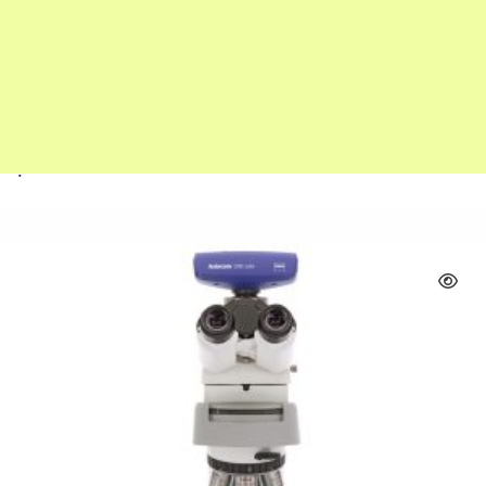
Thiết bị đo lường
Kính Hiển Vi Điện Tử Quét ZEISS SEM EVO10 – Thiết Bị Phân Tích Bề
Mặt Siêu Chi Tiết