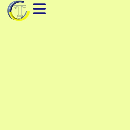
THIẾT BỊ PHÒNG SẠCH