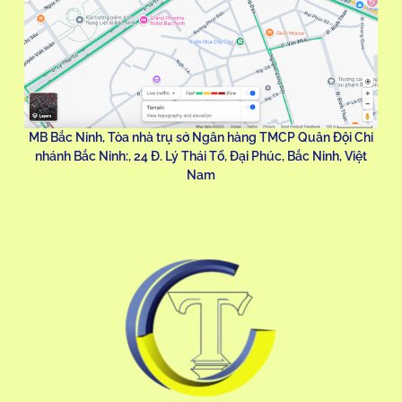
MB Bắc Ninh, Tòa nhà trụ sở Ngân hàng TMCP Quân Đội Chi
nhánh Bắc Ninh:, 24 Đ. Lý Thái Tổ, Đại Phúc, Bắc Ninh, Việt
Nam