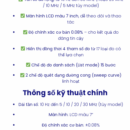
/ 10 MHz / 5 MHz tùy model)
Màn hình LCD màu 7 inch
, dễ theo dõi và thao
tác
Độ chính xác cơ bản 0.08%
– cho kết quả đo
đáng tin cậy
Hiển thị đồng thời 4 tham số đo
từ 17 loại đo có
thể lựa chọn
Chế độ đo danh sách (List mode) 15 bước
2 chế độ quét dạng đường cong (sweep curve)
linh hoạt
Thông số kỹ thuật chính
Dải tần số
: 10 Hz đến 5 / 10 / 20 / 30 MHz (tùy model)
Màn hình
: LCD màu 7”
Độ chính xác cơ bản
: ±0.08%