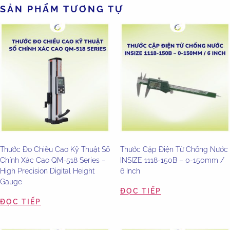
SẢN PHẨM TƯƠNG TỰ
Thước Đo Chiều Cao Kỹ Thuật Số
Thước Cặp Điện Tử Chống Nước
Chính Xác Cao QM-518 Series –
INSIZE 1118-150B – 0-150mm /
High Precision Digital Height
6 Inch
Gauge
ĐỌC TIẾP
ĐỌC TIẾP