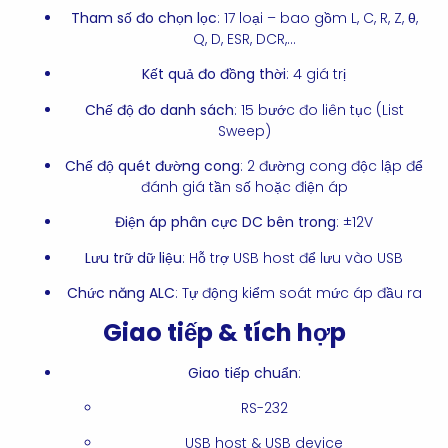
Tham số đo chọn lọc
: 17 loại – bao gồm L, C, R, Z, θ,
Q, D, ESR, DCR,…
Kết quả đo đồng thời
: 4 giá trị
Chế độ đo danh sách
: 15 bước đo liên tục (List
Sweep)
Chế độ quét đường cong
: 2 đường cong độc lập để
đánh giá tần số hoặc điện áp
Điện áp phân cực DC bên trong
: ±12V
Lưu trữ dữ liệu
: Hỗ trợ USB host để lưu vào USB
Chức năng ALC
: Tự động kiểm soát mức áp đầu ra
Giao tiếp & tích hợp
Giao tiếp chuẩn
:
RS-232
USB host & USB device