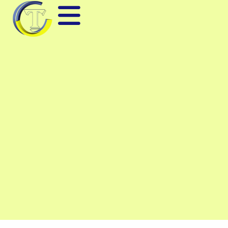
Máy Đo LCR Tần Số Cao LCR-
8200 Series – Chính Xác
0.08%, Đa Chức Năng
LCR-8200 Series là thiết
bị đo LCR tần số cao
chuyên nghiệp, dải tần
đến 30 MHz, hiển thị
đồng thời 4 tham số, tích
hợp ALC, lưu trữ USB,
giao tiếp RS-232, LAN,
GPIB. Chính xác, mạnh
mẽ, lý tưởng cho R&D và
QA
Category
Bộ lưu điện