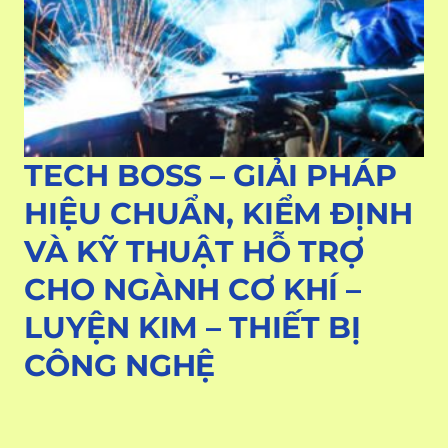
TECH BOSS – GIẢI PHÁP
HIỆU CHUẨN, KIỂM ĐỊNH
VÀ KỸ THUẬT HỖ TRỢ
CHO NGÀNH CƠ KHÍ –
LUYỆN KIM – THIẾT BỊ
CÔNG NGHỆ