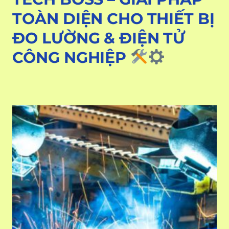
TOÀN DIỆN CHO THIẾT BỊ
ĐO LƯỜNG & ĐIỆN TỬ
CÔNG NGHIỆP