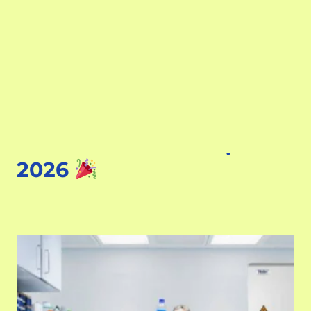
THÔNG BÁO LỊCH
NGHỈ TẾT DƯƠNG LỊCH
2026