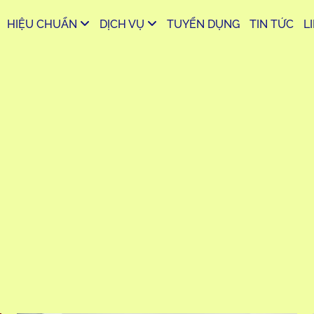
HIỆU CHUẨN
DỊCH VỤ
TUYỂN DỤNG
TIN TỨC
L
TS