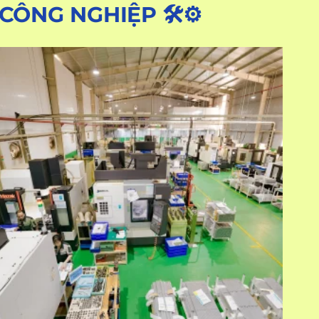
CÔNG NGHIỆP 🛠️⚙️