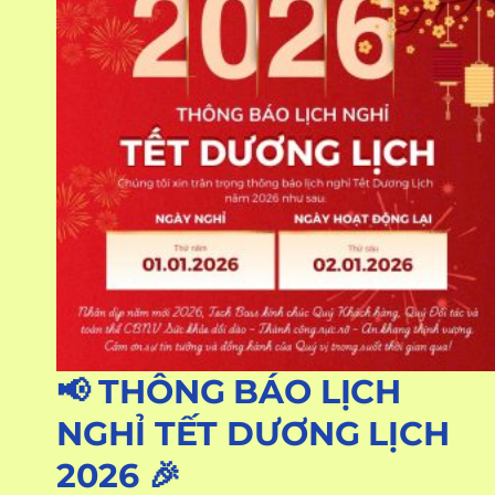
📢 THÔNG BÁO LỊCH
NGHỈ TẾT DƯƠNG LỊCH
2026 🎉