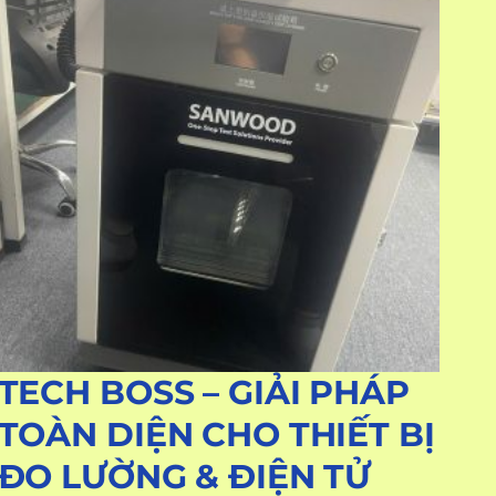
TECH BOSS – GIẢI PHÁP
TOÀN DIỆN CHO THIẾT BỊ
ĐO LƯỜNG & ĐIỆN TỬ