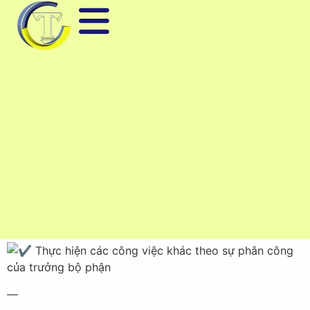
Làm việc tại: Tầng 4, Tòa nhà MB, 24 Lý Thái Tổ, P.
Đại Phúc, TP. Bắc Ninh
Số lượng: 01
MÔ TẢ CÔNG VIỆC:
Sửa
chữa các thiết bị đo lường, máy móc điện tử,
thiết bị tự động hóa
Các thiết bị tiêu biểu: máy phát sóng, đồng hồ vạn
năng, máy đo nhiệt độ, máy đo 2D/3D…
Bảo trì – bảo hành thiết bị: biến tần, PLC, HMI,
Servo, máy khắc laser, đồng hồ nhiệt, thiết bị hiển thị
sóng,…
Thực hiện các công việc khác theo sự phân công
của trưởng bộ phận
—